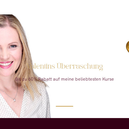
Nur heute:
Valentins Überraschung
Bis zu 60% Rabatt auf meine beliebtesten Kurse