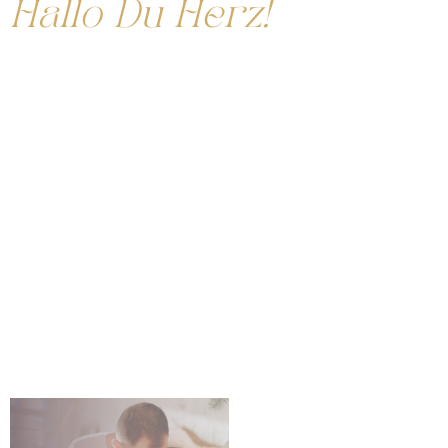
Hallo Du Herz!
Ich bin
Nicole und deine Mentorin für eine dauerhaft
liebevolle und sexy Beziehung.
Ich träume von einer neuen Generation von
Frauen.
Frauen, die mit sich selbst und ihrem Leben “in
love” sind.
Frauen, die wissen was sie wollen und sich aktiv trauen ihre
Weiblichkeit zum Ausdruck zu bringen und lustvollen und
schamlosen Sex erleben können.
Dieser Kurs hilft dir dabei einen neuen Lustfaktor in die
Beziehungen zu bringen. Stell dir vor, du kannst ihm zu
dem besten Höhepunkt ever verhelfen. Er wird verrückt
nach dir sein.
Trau Dich sexy zu sein!