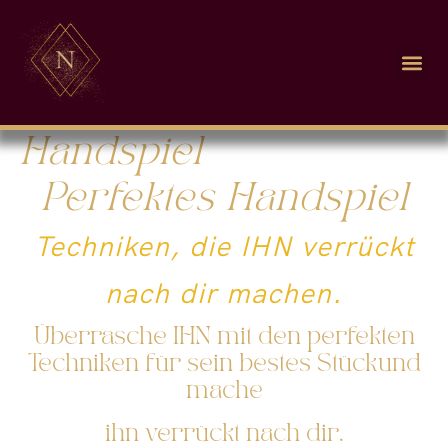
Handspiel
Perfektes Handspiel
Techniken, die IHN verrückt
nach dir machen.
Überrasche IHN
mit den perfekten
Techniken für
sein bestes Stück
und
mache
ihn verrückt nach dir
.