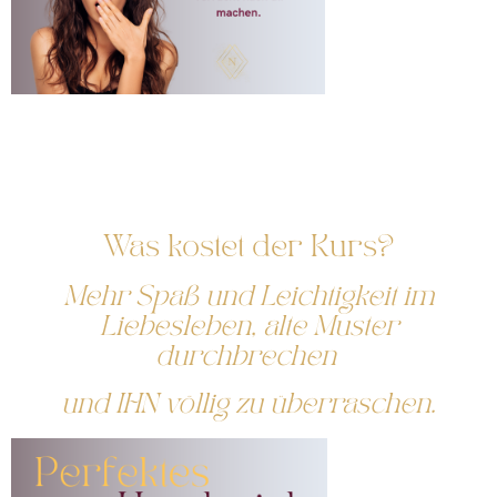
Perfektes Handspiel:
Geheimes Wissen für perfekte Liebhaberinnen
Wow-Effekt Techniken
neuer Schwung fürs Liebesleben
Was kostet der Kurs?
Mehr Spaß und Leichtigkeit im
Liebesleben, alte Muster
durchbrechen
und IHN völlig zu überraschen.