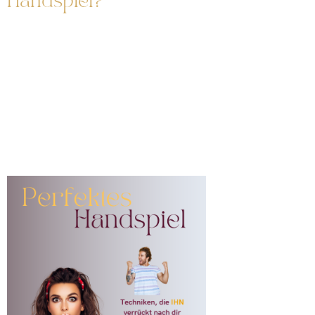
Handspiel?
Wusstest du, dass die Hände mit 72000 Nervenenden
versehen sind? Der Tastsinn kann eine erstaunliche Quelle
der Lust sein. Was dafür alles nötig ist und wie du deine
Hände perfekt einsetzt, erfährst du im Kurs
„Perfektes
Handspiel“
.
Ausserdem
zeige ich dir über 15 manuelle Techniken, mit
denen du IHN um den Verstand bringst.
Werde zur perfekten Liebhaberin!