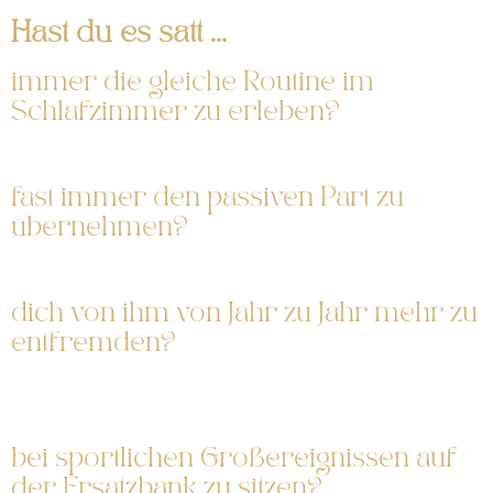
Hast du es satt …
immer die gleiche Routine im
Schlafzimmer zu erleben?
Dabei gibt es noch so viel zu entdecken und zu lernen.
fast immer den passiven Part zu
übernehmen?
Obwohl in dir der Entdeckergeist schlummert .
dich von ihm von Jahr zu Jahr mehr zu
entfremden?
Dabei kann auch in Langzeitbeziehung der Lustfaktor
wieder steigen.
bei sportlichen Großereignissen auf
der Ersatzbank zu sitzen?