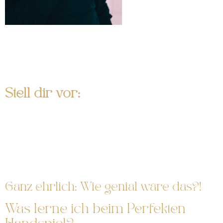
Ich arbeite mit vielen Frauen im 1:1 Coaching und stelle
immer wieder fest, dass sich viele Frauen erstmal nicht
trauen aktiv zu werden. Häufig, weil sie nicht genau wissen
wie. Das kann sich jetzt ändern.
Stell dir vor:
du kannst eurer Beziehung neuen Schwung
verleihenen.
er ist absolut verrückt nach dir.
du lernst was ihn komplett umhaut.
du bildest dich zur perfekten Liebhaberin aus.
Ganz ehrlich: Wie genial wäre das?!
Was lerne ich beim Perfekten