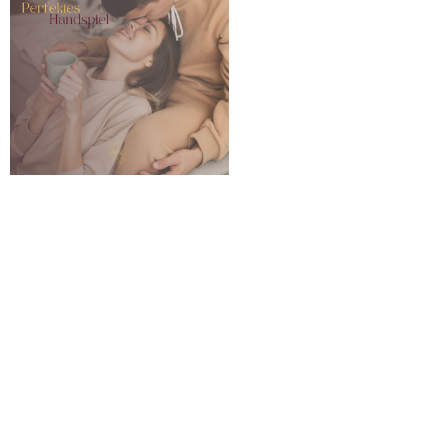
„Perfektes Handspiel“
ist für
dich,
wenn …
du keine Lust mehr auf die ewig gleichen
Abläufe im Schlafzimmer hast.
du experimentierfreudig bist und Spaß daran
hast IHN zu verwöhnen.
du dich in Hingabe üben möchtest und
gleichzeitig deiner Beziehung ein Fresh-up