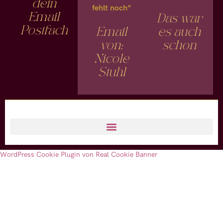
dein
fehlt noch“
Email
Das war
Postfach
Email
es auch
von:
schon
Nicole
Stuhl
© Nicole Stuhl 2024
WordPress Cookie Plugin von Real Cookie Banner